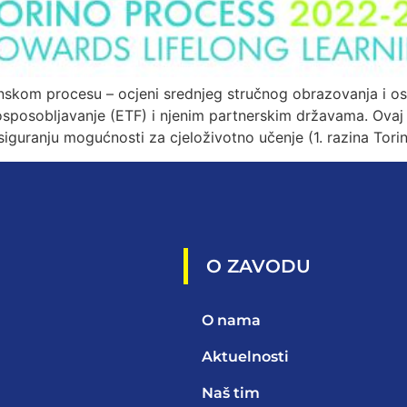
inskom procesu – ocjeni srednjeg stručnog obrazovanja i o
posobljavanje (ETF) i njenim partnerskim državama. Ovaj 
iguranju mogućnosti za cjeloživotno učenje (1. razina Tori
O ZAVODU
O nama
Aktuelnosti
Naš tim