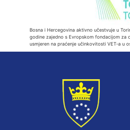
Bosna i Hercegovina aktivno učestvuje u Tor
godine zajedno s Evropskom fondacijom za os
usmjeren na praćenje učinkovitosti VET-a u os