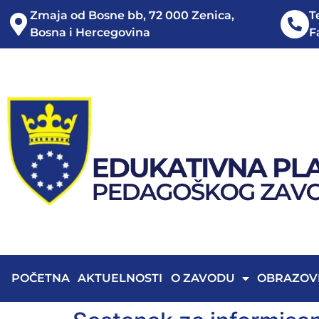
Zmaja od Bosne bb, 72 000 Zenica,
T
Bosna i Hercegovina
F
POČETNA
AKTUELNOSTI
O ZAVODU
OBRAZOV