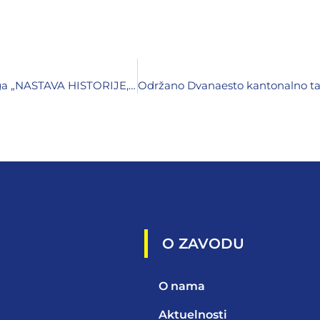
U izdanju Pedagoškog zavoda Zenica objavljena knjiga „NASTAVA HISTORIJE, DIDAKTIČKO-METODIČKI PRIRUČNIK“
O ZAVODU
O nama
Aktuelnosti