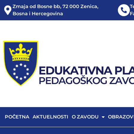
Zmaja od Bosne bb, 72 000 Zenica,
T
Bosna i Hercegovina
F
POČETNA
AKTUELNOSTI
O ZAVODU
OBRAZOV