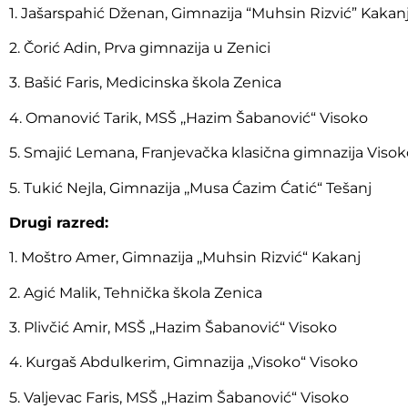
1. Jašarspahić Dženan, Gimnazija “Muhsin Rizvić” Kakan
2. Čorić Adin, Prva gimnazija u Zenici
3. Bašić Faris, Medicinska škola Zenica
4. Omanović Tarik, MSŠ ,,Hazim Šabanović“ Visoko
5. Smajić Lemana, Franjevačka klasična gimnazija Visok
5. Tukić Nejla, Gimnazija ,,Musa Ćazim Ćatić“ Tešanj
Drugi razred:
1. Moštro Amer, Gimnazija ,,Muhsin Rizvić“ Kakanj
2. Agić Malik, Tehnička škola Zenica
3. Plivčić Amir, MSŠ ,,Hazim Šabanović“ Visoko
4. Kurgaš Abdulkerim, Gimnazija ,,Visoko“ Visoko
5. Valjevac Faris, MSŠ ,,Hazim Šabanović“ Visoko