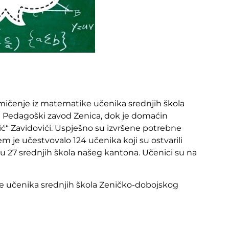
mičenje iz matematike učenika srednjih škola
 Pedagoški zavod Zenica, dok je domaćin
ć“ Zavidovići. Uspješno su izvršene potrebne
em je učestvovalo 124 učenika koji su ostvarili
u 27 srednjih škola našeg kantona. Učenici su na
e učenika srednjih škola Zeničko-dobojskog