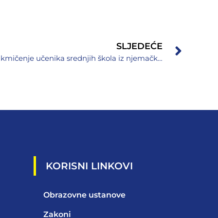
SLJEDEĆE
Održano Dvanaesto kantonalno takmičenje učenika srednjih škola iz njemačkog jezika
KORISNI LINKOVI
Obrazovne ustanove
Zakoni