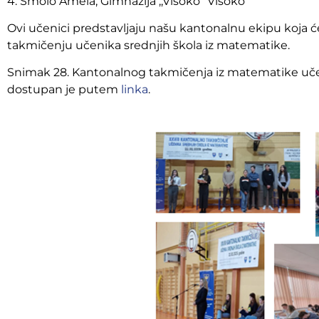
4. Smolo Amela, Gimnazija ,,Visoko“ Visoko
Ovi učenici predstavljaju našu kantonalnu ekipu koja 
takmičenju učenika srednjih škola iz matematike.
Snimak 28. Kantonalnog takmičenja iz matematike uče
dostupan je putem
linka
.