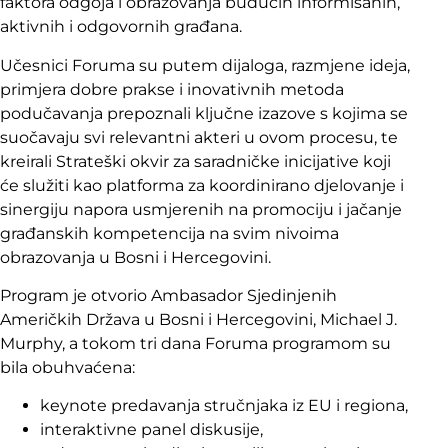
faktora odgoja i obrazovanja budućih informisanih,
aktivnih i odgovornih građana.
Učesnici Foruma su putem dijaloga, razmjene ideja,
primjera dobre prakse i inovativnih metoda
podučavanja prepoznali ključne izazove s kojima se
suočavaju svi relevantni akteri u ovom procesu, te
kreirali Strateški okvir za saradničke inicijative koji
će služiti kao platforma za koordinirano djelovanje i
sinergiju napora usmjerenih na promociju i jačanje
građanskih kompetencija na svim nivoima
obrazovanja u Bosni i Hercegovini.
Program je otvorio Ambasador Sjedinjenih
Američkih Država u Bosni i Hercegovini, Michael J.
Murphy, a tokom tri dana Foruma programom su
bila obuhvaćena:
keynote predavanja stručnjaka iz EU i regiona,
interaktivne panel diskusije,