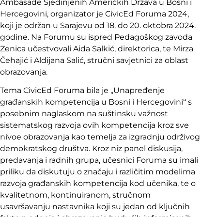
Ambasade Sjedinjenih Američkih Država u Bosni i
Hercegovini, organizator je CivicEd Foruma 2024,
koji je održan u Sarajevu od 18. do 20. oktobra 2024.
godine. Na Forumu su ispred Pedagoškog zavoda
Zenica učestvovali Aida Salkić, direktorica, te Mirza
Čehajić i Aldijana Salić, stručni savjetnici za oblast
obrazovanja.
Tema CivicEd Foruma bila je „Unapređenje
građanskih kompetencija u Bosni i Hercegovini“ s
posebnim naglaskom na suštinsku važnost
sistematskog razvoja ovih kompetencija kroz sve
nivoe obrazovanja kao temelja za izgradnju održivog
demokratskog društva. Kroz niz panel diskusija,
predavanja i radnih grupa, učesnici Foruma su imali
priliku da diskutuju o značaju i različitim modelima
razvoja građanskih kompetencija kod učenika, te o
kvalitetnom, kontinuiranom, stručnom
usavršavanju nastavnika koji su jedan od ključnih