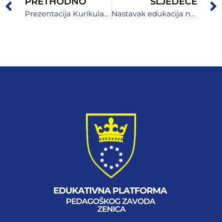
PRETHODNO
SLJEDEĆE
Prezentacija Kurikularne reforme ZDK u Brčko distriktu BiH
Nastavak edukacija na temu „Zaštita djece u digitalnom okruženju“