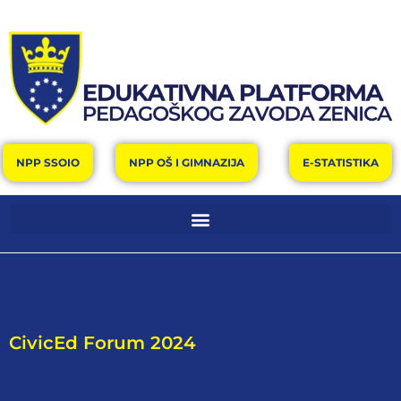
NPP SSOIO
NPP OŠ I GIMNAZIJA
E-STATISTIKA
CivicEd Forum 2024