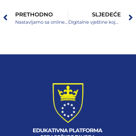
PRETHODNO
SLJEDEĆE
Nastavljamo sa online edukacijama o primjeni umjetne inteligencije u nastavi!
Digitalne vještine koje prave razliku – iz učionice u stvarni svijet