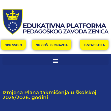
NPP SSOIO
NPP OŠ I GIMNAZIJA
E-STATISTIKA
Izmjena Plana takmičenja u školskoj
2025/2026. godini