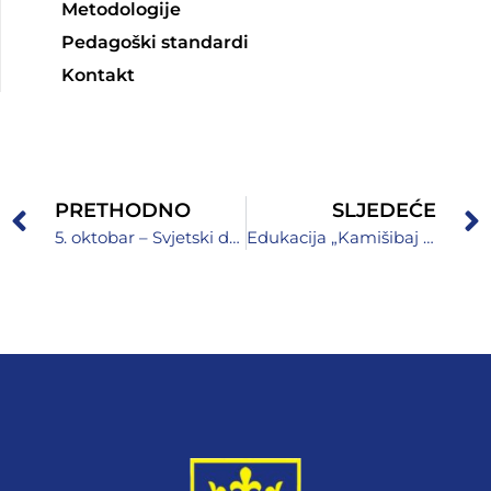
Metodologije
Pedagoški standardi
Kontakt
PRETHODNO
SLJEDEĆE
5. oktobar – Svjetski dan učitelja
Edukacija „Kamišibaj tehnika u odgojno-obrazovnom radu s djecom“