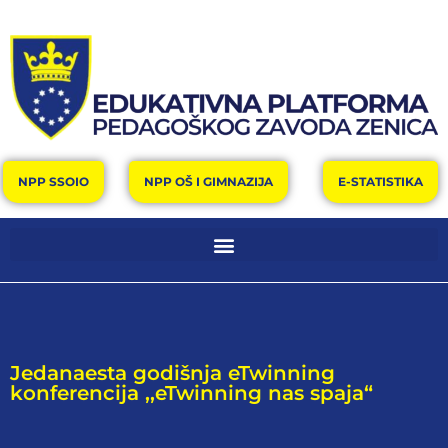
NPP SSOIO
NPP OŠ I GIMNAZIJA
E-STATISTIKA
Jedanaesta godišnja eTwinning
konferencija ,,eTwinning nas spaja“