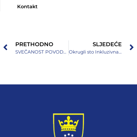
Kontakt
PRETHODNO
SLJEDEĆE
SVEČANOST POVODOM OBILJEŽAVANJA 30 GODINA PRISUSTVA I RADA CARITASA ŠVICARSKE U BOSNI I HERCEGOVINI
Okrugli sto Inkluzivna edukacija: izazovi i perspektive