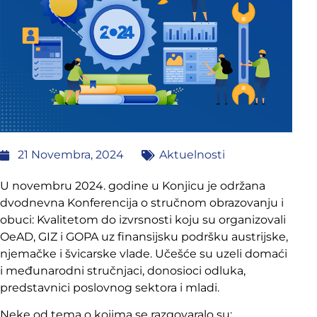
21 Novembra, 2024
Aktuelnosti
U novembru 2024. godine u Konjicu je održana
dvodnevna Konferencija o stručnom obrazovanju i
obuci: Kvalitetom do izvrsnosti koju su organizovali
OeAD, GIZ i GOPA uz finansijsku podršku austrijske,
njemačke i švicarske vlade. Učešće su uzeli domaći
i međunarodni stručnjaci, donosioci odluka,
predstavnici poslovnog sektora i mladi.
Neke od tema o kojima se razgovaralo su: