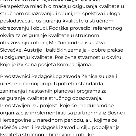
Perspektiva mladih o značaju osiguranja kvalitete u
stručnom obrazovanju i obuci, Perspektiva i uloga
poslodavaca u osiguranju kvalitete u stručnom
obrazovanju i obuci, Podrška provedbi referentnog
okvira za osiguranje kvalitete u stručnom
obrazovanju i obuci, Međunarodna iskustva
Slovačke, Austrije i baltičkih zemalja – dobre prakse
u osiguranju kvalitete, Poslovna stvarnost u okviru
koje je izvršena posjeta kompanijama.
Predstavnici Pedagoškog zavoda Zenica su uzeli
učešće u radnoj grupi Upotreba standarda
zanimanja i nastavnih planova i programa za
osiguranje kvalitete stručnog obrazovanja.
Predstavljeni su projekti koje će međunarodne
organizacije implementirati sa partnerima iz Bosne i
Hercegovine u narednom periodu, a u kojima će
učešće uzeti i Pedagoški zavod u cilju poboljšanja
kvaliteta stručnog obrazovanja i obuke.