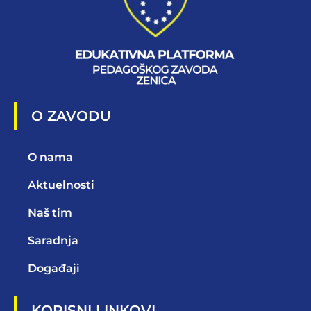
O ZAVODU
O nama
Aktuelnosti
Naš tim
Saradnja
Događaji
KORISNI LINKOVI