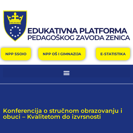
NPP SSOIO
NPP OŠ I GIMNAZIJA
E-STATISTIKA
Konferencija o stručnom obrazovanju i
obuci – Kvalitetom do izvrsnosti