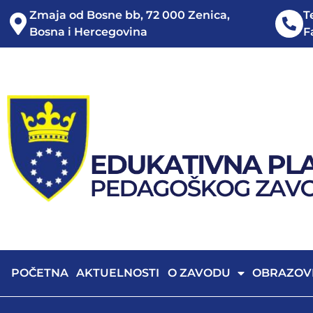
Zmaja od Bosne bb, 72 000 Zenica,
T
Bosna i Hercegovina
F
POČETNA
AKTUELNOSTI
O ZAVODU
OBRAZOV