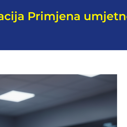
cija Primjena umjetne