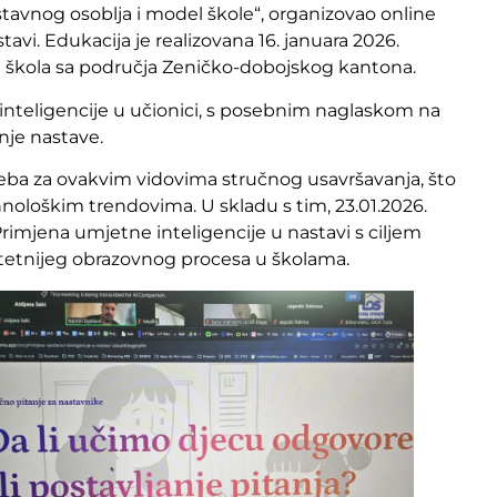
stavnog osoblja i model škole“, organizovao online
vi. Edukacija je realizovana 16. januara 2026.
ih škola sa područja Zeničko-dobojskog kantona.
inteligencije u učionici, s posebnim naglaskom na
nje nastave.
treba za ovakvim vidovima stručnog usavršavanja, što
nološkim trendovima. U skladu s tim, 23.01.2026.
imjena umjetne inteligencije u nastavi s ciljem
litetnijeg obrazovnog procesa u školama.