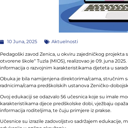
10 Juna, 2025
Aktuelnosti
Pedagoški zavod Zenica, u okviru zajedničkog projekta
otvorene škole“ Tuzla (MIOS), realizovao je 09. juna 202
informacija o razvojnim karakteristikama djeteta u saradnj
Obuka je bila namijenjena direktorima/cama, stručnim 
radnicima/cama predškolskih ustanova Zeničko-dobojs
Ovoj edukaciji se odazvalo 56 učesnica koje su imale mo
karakteristikama djece predškolske dobi, vježbaju opažan
informacija roditeljima, te čuju primjere iz prakse.
Učesnice su izrazile zadovoljstvo sadržajem edukacije, 