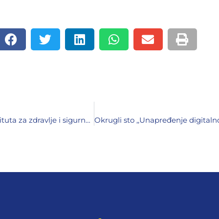
Međunarodna naučna konferencija u organizaciji Instituta za zdravlje i sigurnost hrane Zenica