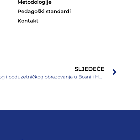
Metodologije
Pedagoški standardi
Kontakt
SLJEDEĆE
Okrugli sto ,,Unapređenje digitalnog i poduzetničkog obrazovanja u Bosni i Hercegovini“