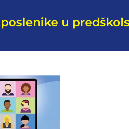
 uposlenike u predško