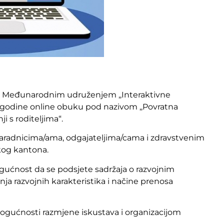
 s Međunarodnim udruženjem ,,Interaktivne
5. godine online obuku pod nazivom ,,Povratna
i s roditeljima“.
saradnicima/ama, odgajateljima/cama i zdravstvenim
kog kantona.
gućnost da se podsjete sadržaja o razvojnim
ja razvojnih karakteristika i načine prenosa
mogućnosti razmjene iskustava i organizacijom