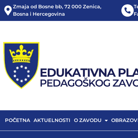
Zmaja od Bosne bb, 72 000 Zenica,
T
Bosna i Hercegovina
F
POČETNA
AKTUELNOSTI
O ZAVODU
OBRAZOV