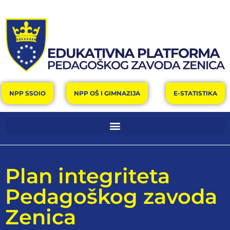
NPP SSOIO
NPP OŠ I GIMNAZIJA
E-STATISTIKA
Plan integriteta
Pedagoškog zavoda
Zenica