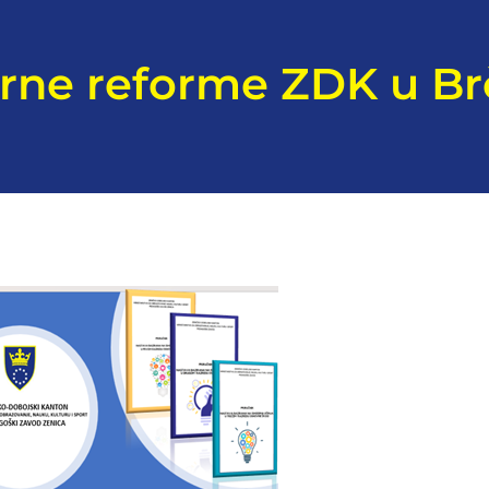
arne reforme ZDK u Br