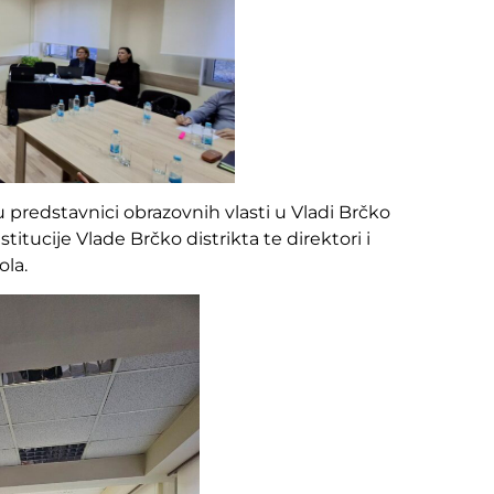
predstavnici obrazovnih vlasti u Vladi Brčko
stitucije Vlade Brčko distrikta te direktori i
ola.