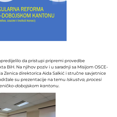
opredijelilo da pristupi pripremi provedbe
a BiH. Na njihov poziv i u saradnji sa Misijom OSCE-
Zenica direktorica Aida Salkić i stručne savjetnice
 održale su prezentacije na temu
Iskustva, procesi
 Zeničko-dobojskom kantonu
.