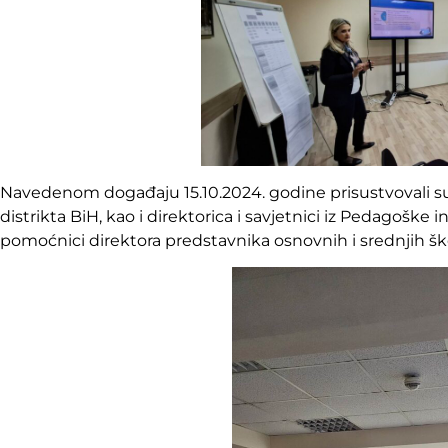
Navedenom događaju 15.10.2024. godine prisustvovali su 
distrikta BiH, kao i direktorica i savjetnici iz Pedagoške in
pomoćnici direktora predstavnika osnovnih i srednjih šk