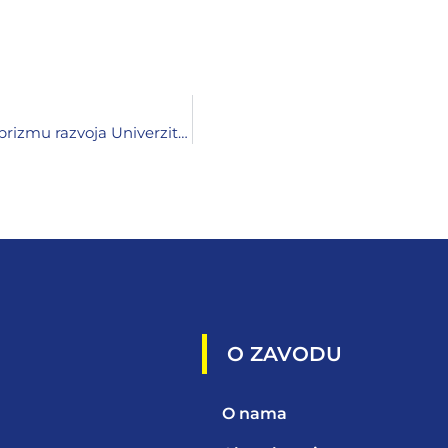
Izazovi i perspektive visokog obrazovanja u ZDK kroz prizmu razvoja Univerziteta u Zenici
O ZAVODU
O nama