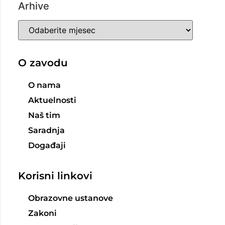
Arhive
O zavodu
O nama
Aktuelnosti
Naš tim
Saradnja
Događaji
Korisni linkovi
Obrazovne ustanove
Zakoni