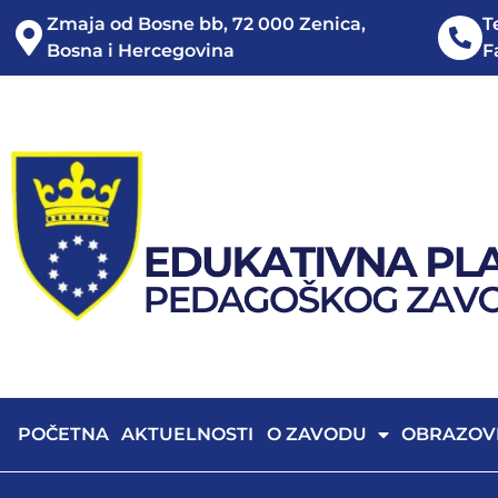
Zmaja od Bosne bb, 72 000 Zenica,
T
Bosna i Hercegovina
F
POČETNA
AKTUELNOSTI
O ZAVODU
OBRAZOV