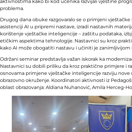
aktivnostima kako bi kod učenika razvijali vještine progra
problema.
Drugog dana obuke razgovaralo se o primjeni vještačke i
asistenciji AI u pripremi nastave, izradi nastavnih mater
korištenje vještačke inteligencije – zaštitu podataka, izbj
etičkim aspektima tehnologije. Nastavnici su kroz prakti
kako AI može obogatiti nastavu i učiniti je zanimljivijom 
Održani seminar predstavlja važan iskorak ka moderniza
Nastavnici su dobili priliku da kroz praktične primjere i 
osnovama primjene vještačke inteligencije razviju nove
obrazovno okruženje. Koordinatori aktivnosti iz Pedagoš
oblast obrazovanja: Aldiana Nuhanović, Amila Herceg-Hodž