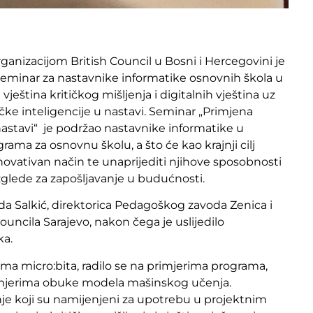
nizacijom British Council u Bosni i Hercegovini je
 seminar za nastavnike informatike osnovnih škola u
vještina kritičkog mišljenja i digitalnih vještina uz
ačke inteligencije u nastavi. Seminar „Primjena
nastavi“ je podržao nastavnike informatike u
ma za osnovnu školu, a što će kao krajnji cilj
novativan način te unaprijediti njihove sposobnosti
izglede za zapošljavanje u budućnosti.
a Salkić, direktorica Pedagoškog zavoda Zenica i
ouncila Sarajevo, nakon čega je uslijedilo
ka.
ma micro:bita, radilo se na primjerima programa,
rimjerima obuke modela mašinskog učenja.
nje koji su namijenjeni za upotrebu u projektnim