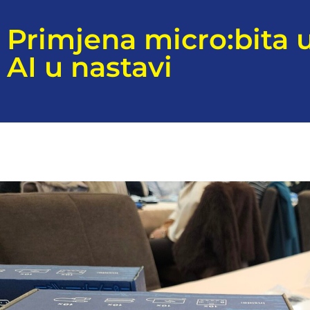
Primjena micro:bita 
AI u nastavi