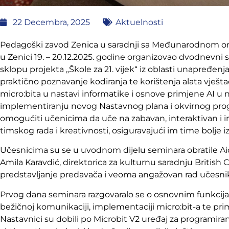
22 Decembra, 2025
Aktuelnosti
Pedagoški zavod Zenica u saradnji sa Međunarodnom orga
u Zenici 19. – 20.12.2025. godine organizovao dvodnevni
sklopu projekta „Škole za 21. vijek“ iz oblasti unapređenja 
praktično poznavanje kodiranja te korištenja alata vješt
micro:bita u nastavi informatike i osnove primjene AI u 
implementiranju novog Nastavnog plana i okvirnog progra
omogućiti učenicima da uče na zabavan, interaktivan i i
timskog rada i kreativnosti, osiguravajući im time bolje 
Učesnicima su se u uvodnom dijelu seminara obratile Aid
Amila Karavdić, direktorica za kulturnu saradnju British C
predstavljanje predavača i veoma angažovan rad učesni
Prvog dana seminara razgovaralo se o osnovnim funkcija
bežičnoj komunikaciji, implementaciji micro:bit-a te p
Nastavnici su dobili po Microbit V2 uređaj za programira