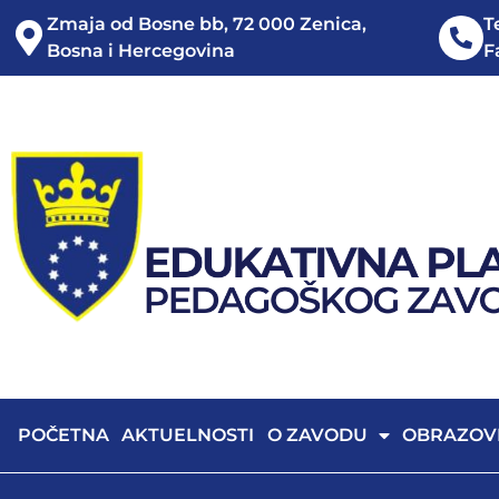
Zmaja od Bosne bb, 72 000 Zenica,
T
Bosna i Hercegovina
F
POČETNA
AKTUELNOSTI
O ZAVODU
OBRAZOV