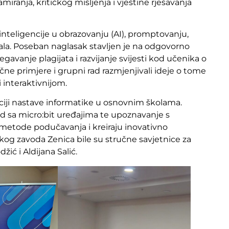
miranja, kritičkog mišljenja i vještine rješavanja
nteligencije u obrazovanju (AI), promptovanju,
ijala. Poseban naglasak stavljen je na odgovorno
egavanje plagijata i razvijanje svijesti kod učenika o
čne primjere i grupni rad razmjenjivali ideje o tome
i interaktivnijom.
ciji nastave informatike u osnovnim školama.
rad sa micro:bit uređajima te upoznavanje s
 metode podučavanja i kreiraju inovativno
kog zavoda Zenica bile su stručne savjetnice za
ić i Aldijana Salić.