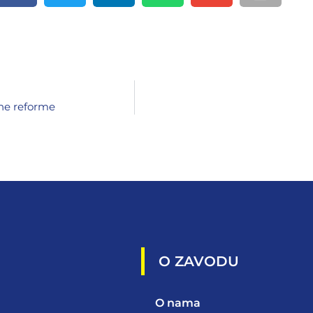
rne reforme
O ZAVODU
O nama