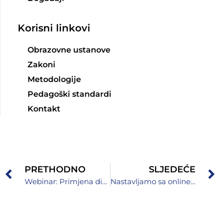
Korisni linkovi
Obrazovne ustanove
Zakoni
Metodologije
Pedagoški standardi
Kontakt
PRETHODNO
SLJEDEĆE
Webinar: Primjena digitalnih alata za kvizove u nastavi
Nastavljamo sa online edukacijama o primjeni umjetne inteligencije u nastavi!