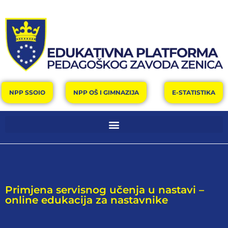
NPP SSOIO
NPP OŠ I GIMNAZIJA
E-STATISTIKA
Primjena servisnog učenja u nastavi –
online edukacija za nastavnike