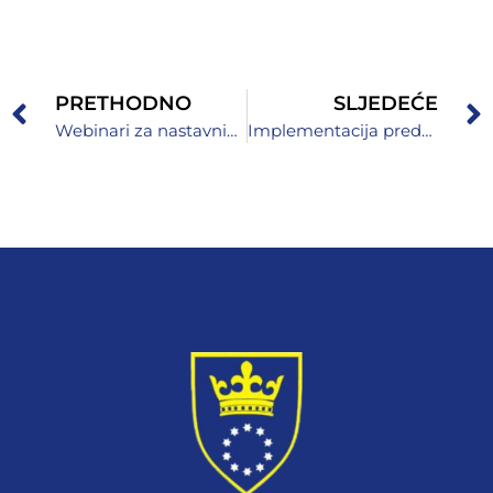
PRETHODNO
SLJEDEĆE
Webinari za nastavnike i školske pedagoge
Implementacija predmetnih kurikuluma u osnovnim i srednjim školama na području Zeničko-dobojskog kantona