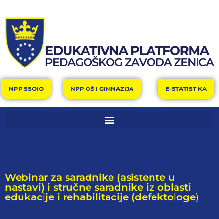
NPP SSOIO
NPP OŠ I GIMNAZIJA
E-STATISTIKA
Webinar za saradnike (asistente u
nastavi) i stručne saradnike iz oblasti
edukacije i rehabilitacije (defektologe)