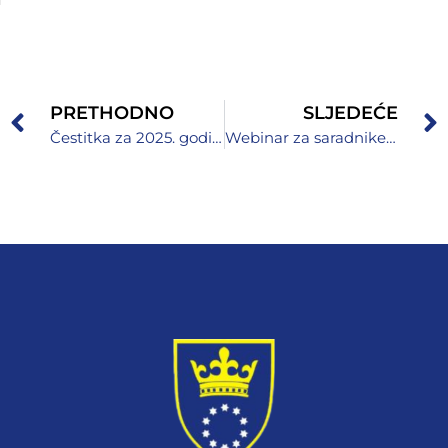
PRETHODNO
SLJEDEĆE
Čestitka za 2025. godinu
Webinar za saradnike (asistente u nastavi) i stručne saradnike iz oblasti edukacije i rehabilitacije (defektologe)