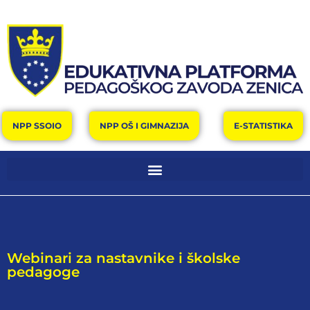
NPP SSOIO
NPP OŠ I GIMNAZIJA
E-STATISTIKA
Webinari za nastavnike i školske
pedagoge