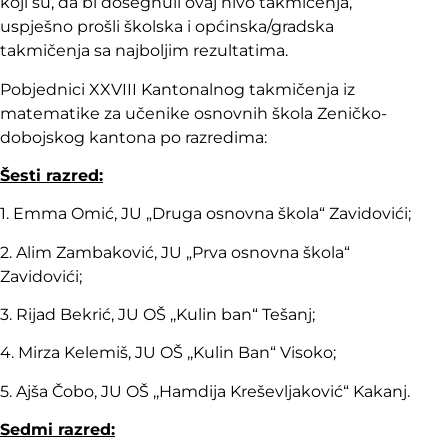
koji su, da bi dosegnuli ovaj nivo takmičenja,
uspješno prošli školska i općinska/gradska
takmičenja sa najboljim rezultatima.
Pobjednici XXVIII Kantonalnog takmičenja iz
matematike za učenike osnovnih škola Zeničko-
dobojskog kantona po razredima:
Šesti razred:
1. Emma Omić, JU „Druga osnovna škola“ Zavidovići;
2. Alim Zambaković, JU „Prva osnovna škola“
Zavidovići;
3. Rijad Bekrić, JU OŠ ,,Kulin ban“ Tešanj;
4. Mirza Kelemiš, JU OŠ ,,Kulin Ban“ Visoko;
5. Ajša Čobo, JU OŠ ,,Hamdija Kreševljaković“ Kakanj.
Sedmi razred: