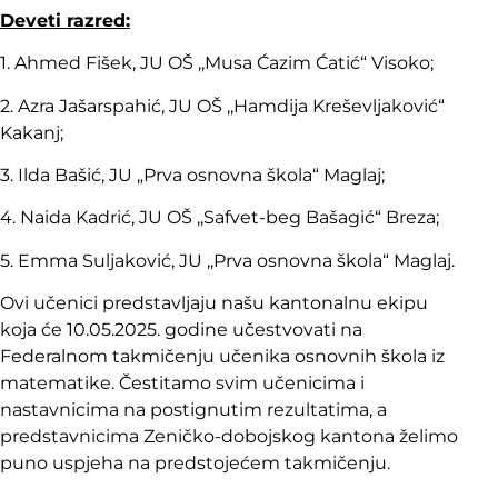
Deveti razred:
1. Ahmed Fišek, JU OŠ ,,Musa Ćazim Ćatić“ Visoko;
2. Azra Jašarspahić, JU OŠ ,,Hamdija Kreševljaković“
Kakanj;
3. Ilda Bašić, JU „Prva osnovna škola“ Maglaj;
4. Naida Kadrić, JU OŠ ,,Safvet-beg Bašagić“ Breza;
5. Emma Suljaković, JU ,,Prva osnovna škola“ Maglaj.
Ovi učenici predstavljaju našu kantonalnu ekipu
koja će 10.05.2025. godine učestvovati na
Federalnom takmičenju učenika osnovnih škola iz
matematike. Čestitamo svim učenicima i
nastavnicima na postignutim rezultatima, a
predstavnicima Zeničko-dobojskog kantona želimo
puno uspjeha na predstojećem takmičenju.