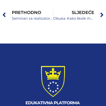
PRETHODNO
SLJEDEĆE
Seminari za realizatore Programa obaveznog predškolskog odgoja i obrazovanja
Obuka: Kako škole mogu imati koristi od eTwinninga