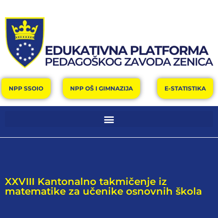
NPP SSOIO
NPP OŠ I GIMNAZIJA
E-STATISTIKA
XXVIII Kantonalno takmičenje iz
matematike za učenike osnovnih škola