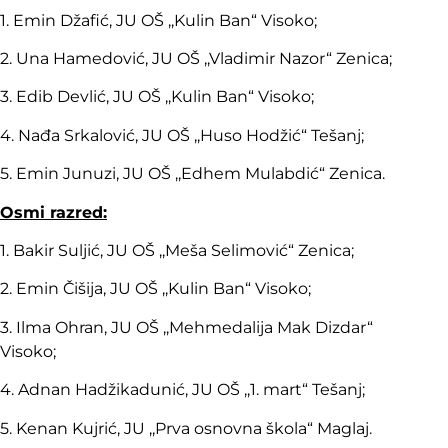
1. Emin Džafić, JU OŠ ,,Kulin Ban“ Visoko;
2. Una Hamedović, JU OŠ ,,Vladimir Nazor“ Zenica;
3. Edib Devlić, JU OŠ ,,Kulin Ban“ Visoko;
4. Nađa Srkalović, JU OŠ ,,Huso Hodžić“ Tešanj;
5. Emin Junuzi, JU OŠ ,,Edhem Mulabdić“ Zenica.
Osmi razred:
1. Bakir Suljić, JU OŠ ,,Meša Selimović“ Zenica;
2. Emin Čišija, JU OŠ ,,Kulin Ban“ Visoko;
3. Ilma Ohran, JU OŠ ,,Mehmedalija Mak Dizdar“
Visoko;
4. Adnan Hadžikadunić, JU OŠ ,,1. mart“ Tešanj;
5. Kenan Kujrić, JU ,,Prva osnovna škola“ Maglaj.