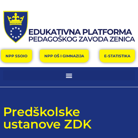
NPP SSOIO
NPP OŠ I GIMNAZIJA
E-STATISTIKA
Predškolske
ustanove ZDK