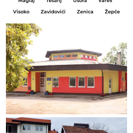
Maglaj
Tešanj
Usora
Vareš
Visoko
Zavidovići
Zenica
Žepče