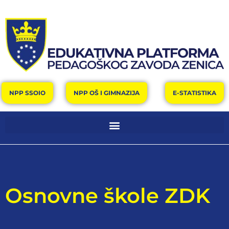
NPP SSOIO
NPP OŠ I GIMNAZIJA
E-STATISTIKA
Osnovne škole ZDK