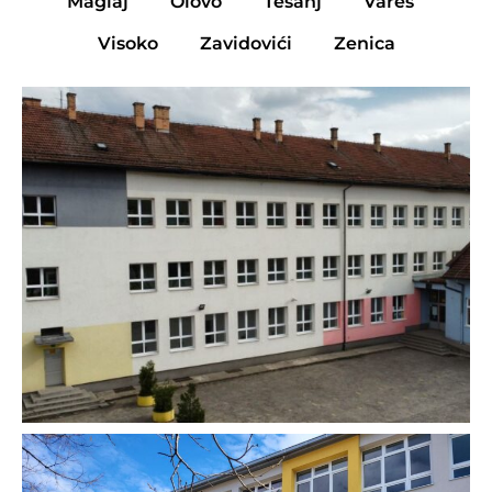
Maglaj
Olovo
Tešanj
Vareš
Visoko
Zavidovići
Zenica