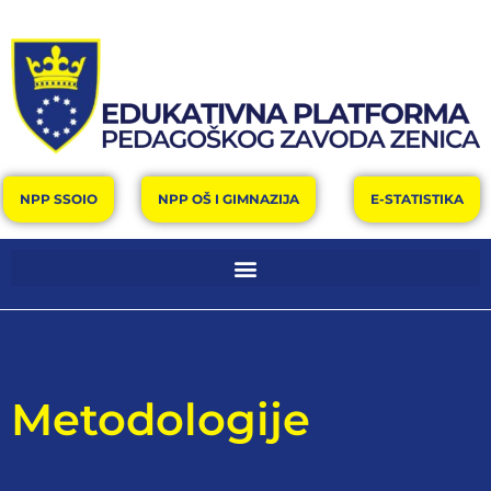
NPP SSOIO
NPP OŠ I GIMNAZIJA
E-STATISTIKA
Metodologije