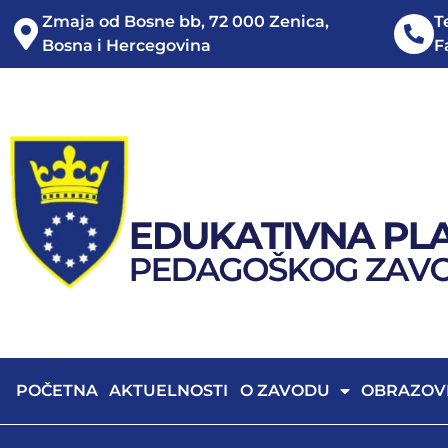
Zmaja od Bosne bb, 72 000 Zenica,
T
Bosna i Hercegovina
F
POČETNA
AKTUELNOSTI
O ZAVODU
OBRAZOV