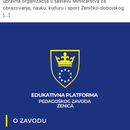
upravna organizacija u sastavu Ministarstva za
obrazovanje, nauku, kulturu i sport Zeničko-dobojskog
[…]
O ZAVODU