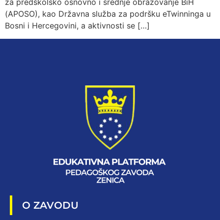
za predškolsko osnovno i srednje obrazovanje BiH
(APOSO), kao Državna služba za podršku eTwinninga u
Bosni i Hercegovini, a aktivnosti se […]
O ZAVODU