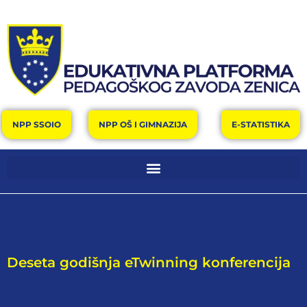
NPP SSOIO
NPP OŠ I GIMNAZIJA
E-STATISTIKA
Deseta godišnja eTwinning konferencija