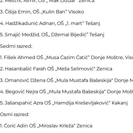
2. Meštrić Almir, OŠ ,, Mak Dizdar” Zenica
3. Čišija Emin, OŠ ,,Kulin Ban” Visoko
4. Hadžikadunić Adnan, OŠ ,,1. mart” Tešanj
5. Smajić Medžid, OŠ,, Džemal Bijedić” Tešanj
Sedmi razred:
1. Fišek Ahmed OŠ ,,Musa Ćazim Ćatić” Donje Moštre, Vi
2. Hasanbašić Farah OŠ „Meša Selimović“ Zenica
3. Omanović Džena OŠ „Mula Mustafa Bašeskija“ Donje M
4. Begović Nejra OŠ „Mula Mustafa Bašeskija“ Donje Mošt
5. Jašarspahić Azra OŠ „Hamdija Kreševljaković“ Kakanj
Osmi razred:
1. Ćorić Adin OŠ ,,Miroslav Krleža” Zenica