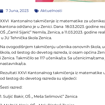
7 Juna, 2023
Aktuelnosti
XXV
I Kantonalno takmičenje
iz matematike za učenike
kantona održano je u Zenici. Dana 18.03.2023. godine re
OŠ ,,Ćamil Sijarić” Nemila, Zenica, a 11.03.2023. godine r
u JU Tehnička škola Zenica.
Na ovogodišnjem takmičenju učenika osnovnih škola, uče
škola, od šestog do devetog razreda, iz osam općina Zen
i Zenica. Takmičilo se 117 učenika/ca. Sa učenicima/cama j
nastavnika/ca.
Rezultati XXVI Kantonalnog takmičenja iz matematike 
od šestog do devetog razreda su sljedeći:
Šesti razred:
1. Suljić Bakir, OŠ ,, Meša Selimović” Zenica