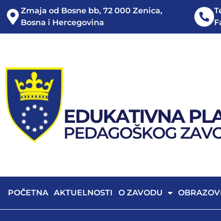
Zmaja od Bosne bb, 72 000 Zenica,
T
Bosna i Hercegovina
F
POČETNA
AKTUELNOSTI
O ZAVODU
OBRAZOV