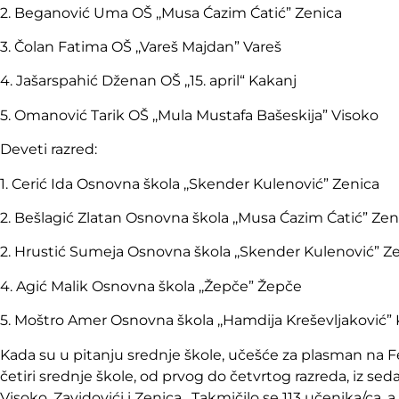
2. Beganović Uma OŠ ,,Musa Ćazim Ćatić” Zenica
3. Čolan Fatima OŠ ,,Vareš Majdan” Vareš
4. Jašarspahić Dženan OŠ ,,15. april“ Kakanj
5. Omanović Tarik OŠ ,,Mula Mustafa Bašeskija” Visoko
Deveti razred:
1. Cerić Ida Osnovna škola ,,Skender Kulenović” Zenica
2. Bešlagić Zlatan Osnovna škola ,,Musa Ćazim Ćatić” Zen
2. Hrustić Sumeja Osnovna škola ,,Skender Kulenović” Z
4. Agić Malik Osnovna škola ,,Žepče” Žepče
5. Moštro Amer Osnovna škola ,,Hamdija Kreševljaković”
Kada su u pitanju srednje škole, učešće za plasman na F
četiri srednje škole, od prvog do četvrtog razreda, iz 
Visoko, Zavidovići i Zenica. Takmičilo se 113 učenika/ca, a 