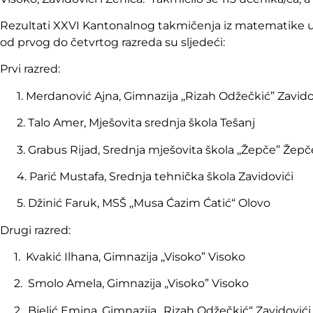
Rezultati XXVI Kantonalnog takmičenja iz matematike 
od prvog do četvrtog razreda su sljedeći:
Prvi razred:
1. Merdanović Ajna, Gimnazija ,,Rizah Odžečkić” Zavido
2. Talo Amer, Mješovita srednja škola Tešanj
3. Grabus Rijad, Srednja mješovita škola ,,Žepče” Žepč
4. Parić Mustafa, Srednja tehnička škola Zavidovići
5. Džinić Faruk, MSŠ ,,Musa Ćazim Ćatić“ Olovo
Drugi razred:
1. Kvakić Ilhana, Gimnazija ,,Visoko” Visoko
2. Smolo Amela, Gimnazija ,,Visoko” Visoko
2. Bjelić Emina, Gimnazija ,,Rizah Odžečkić“ Zavidovići