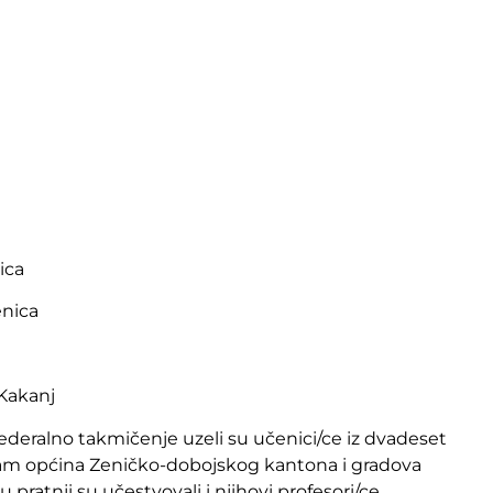
ica
enica
 Kakanj
ederalno takmičenje uzeli su učenici/ce iz dvadeset
sedam općina Zeničko-dobojskog kantona i gradova
u pratnji su učestvovali i njihovi profesori/ce.