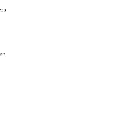
eza
anj