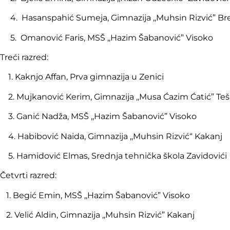
4. Hasanspahić Sumeja, Gimnazija ,,Muhsin Rizvić” Br
5. Omanović Faris, MSŠ ,,Hazim Šabanović” Visoko
Treći razred:
1. Kaknjo Affan
,
Prva gimnazija u Zenici
2. Mujkanović Kerim, Gimnazija ,,Musa Ćazim Ćatić” Teš
3. Ganić Nadža, MSŠ ,,Hazim Šabanović” Visoko
4. Habibović Naida, Gimnazija ,,Muhsin Rizvić“
Kakanj
5. Hamidović Elmas, Srednja tehnička škola Zavidovići
Četvrti razred:
1. Begić Emin, MSŠ ,,Hazim Šabanović” Visoko
2. Velić Aldin,
G
imnazija ,,Muhsin Rizvić” Kakanj