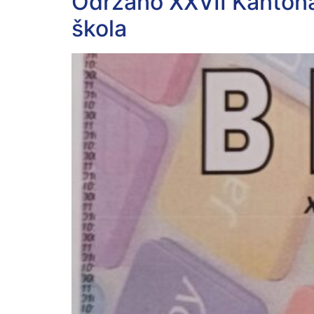
Održano XXVII Kantonal
škola