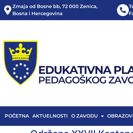
Zmaja od Bosne bb, 72 000 Zenica,
T
Bosna i Hercegovina
F
POČETNA
AKTUELNOSTI
O ZAVODU
OBRAZOV