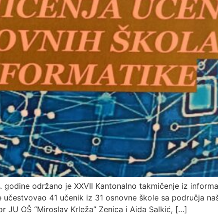
. godine održano je XXVII Kantonalno takmičenje iz inform
 učestvovao 41 učenik iz 31 osnovne škole sa područja na
or JU OŠ “Miroslav Krleža” Zenica i Aida Salkić, […]