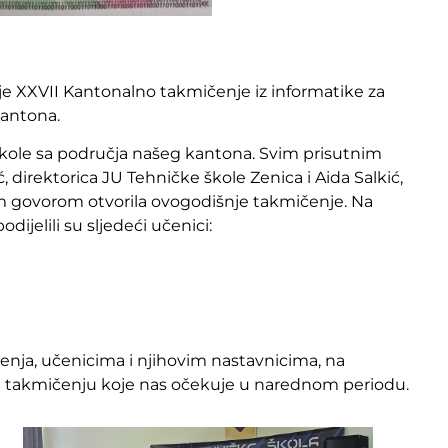
je XXVII Kantonalno takmičenje iz informatike za
kantona.
škole sa područja našeg kantona. Svim prisutnim
 direktorica JU Tehničke škole Zenica i Aida Salkić,
m govorom otvorila ovogodišnje takmičenje. Na
ijelili su sljedeći učenici:
nja, učenicima i njihovim nastavnicima, na
m takmičenju koje nas očekuje u narednom periodu.