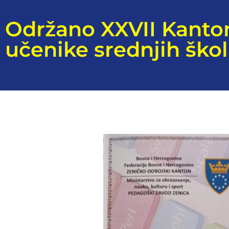
Održano XXVII Kanton
učenike srednjih ško