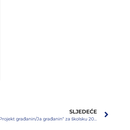
SLJEDEĆE
Održano kantonalno takmičenje „Projekt građanin/Ja građanin“ za školsku 2023/2024. godinu