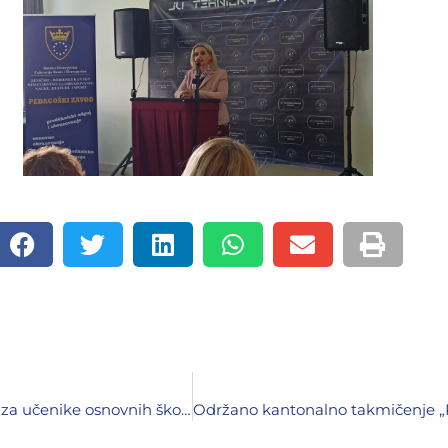
Održano XXVII Kantonalno takmičenje iz informatike za učenike osnovnih škola