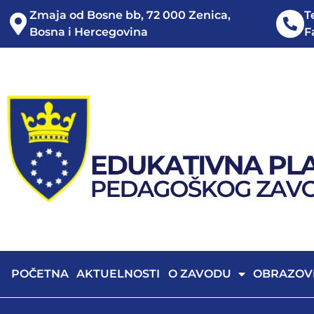
Zmaja od Bosne bb, 72 000 Zenica,
T
Bosna i Hercegovina
F
POČETNA
AKTUELNOSTI
O ZAVODU
OBRAZOV