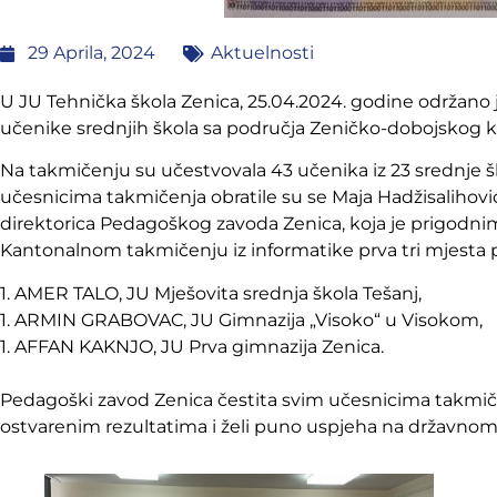
29 Aprila, 2024
Aktuelnosti
U JU Tehnička škola Zenica, 25.04.2024. godine održano 
učenike srednjih škola sa područja Zeničko-dobojskog 
Na takmičenju su učestvovala 43 učenika iz 23 srednje 
učesnicima takmičenja obratile su se Maja Hadžisalihović,
direktorica Pedagoškog zavoda Zenica, koja je prigodni
Kantonalnom takmičenju iz informatike prva tri mjesta pod
1. AMER TALO, JU Mješovita srednja škola Tešanj,
1. ARMIN GRABOVAC, JU Gimnazija „Visoko“ u Visokom,
1. AFFAN KAKNJO, JU Prva gimnazija Zenica.
Pedagoški zavod Zenica čestita svim učesnicima takmiče
ostvarenim rezultatima i želi puno uspjeha na državno