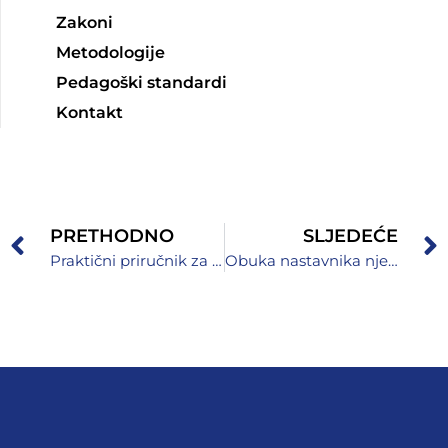
Zakoni
Metodologije
Pedagoški standardi
Kontakt
PRETHODNO
SLJEDEĆE
Praktični priručnik za nastavu u srednjim školama – Poslovni plan
Obuka nastavnika njemačkog jezika u saradnji s Goethe-Institutom