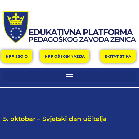
NPP SSOIO
NPP OŠ I GIMNAZIJA
E-STATISTIKA
5. oktobar – Svjetski dan učitelja