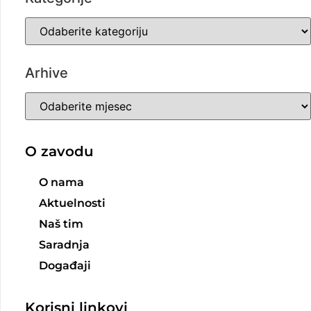
Arhive
O zavodu
O nama
Aktuelnosti
Naš tim
Saradnja
Događaji
Korisni linkovi