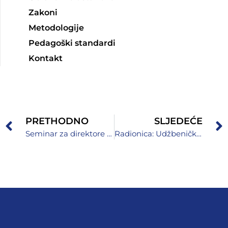
Zakoni
Metodologije
Pedagoški standardi
Kontakt
PRETHODNO
SLJEDEĆE
Seminar za direktore osnovnih i srednjih škola na području Zeničko-dobojskog kantona
Radionica: Udžbenička politika kroz prizmu kurikularne reforme