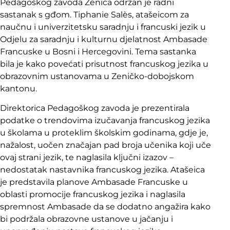
Pedagoškog zavoda Zenica održan je radni
sastanak s gđom. Tiphanie Salès, atašeicom za
naučnu i univerzitetsku saradnju i francuski jezik u
Odjelu za saradnju i kulturnu djelatnost Ambasade
Francuske u Bosni i Hercegovini. Tema sastanka
bila je kako povećati prisutnost francuskog jezika u
obrazovnim ustanovama u Zeničko-dobojskom
kantonu.
Direktorica Pedagoškog zavoda je prezentirala
podatke o trendovima izučavanja francuskog jezika
u školama u proteklim školskim godinama, gdje je,
nažalost, uočen značajan pad broja učenika koji uče
ovaj strani jezik, te naglasila ključni izazov –
nedostatak nastavnika francuskog jezika. Atašeica
je predstavila planove Ambasade Francuske u
oblasti promocije francuskog jezika i naglasila
spremnost Ambasade da se dodatno angažira kako
bi podržala obrazovne ustanove u jačanju i