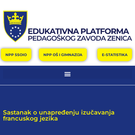
NPP SSOIO
NPP OŠ I GIMNAZIJA
E-STATISTIKA
Sastanak o unapređenju izučavanja
francuskog jezika