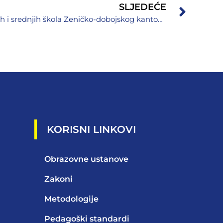
SLJEDEĆE
Prijem učenika generacije osnovnih i srednjih škola Zeničko-dobojskog kantona
KORISNI LINKOVI
Obrazovne ustanove
Zakoni
Metodologije
Pedagoški standardi