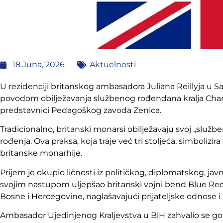
18 Juna, 2026
Aktuelnosti
U rezidenciji britanskog ambasadora Juliana Reillyja u Sa
povodom obilježavanja službenog rođendana kralja Charle
predstavnici Pedagoškog zavoda Zenica.
Tradicionalno, britanski monarsi obilježavaju svoj „služ
rođenja. Ova praksa, koja traje već tri stoljeća, simboliz
britanske monarhije.
Prijem je okupio ličnosti iz političkog, diplomatskog, ja
svojim nastupom uljepšao britanski vojni bend Blue Red B
Bosne i Hercegovine, naglašavajući prijateljske odnose i
Ambasador Ujedinjenog Kraljevstva u BiH zahvalio se gos