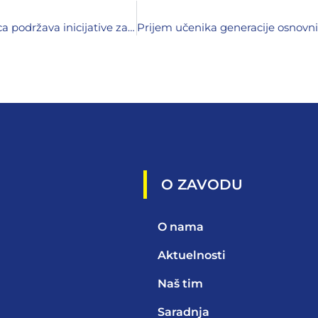
Digitalni prostor bez prepreka: Pedagoški zavod Zenica podržava inicijative za web pristupačnost
O ZAVODU
O nama
Aktuelnosti
Naš tim
Saradnja