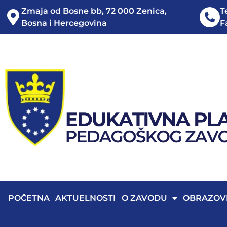
Zmaja od Bosne bb, 72 000 Zenica,
T
Bosna i Hercegovina
F
POČETNA
AKTUELNOSTI
O ZAVODU
OBRAZOV