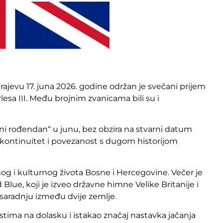
rajevu 17. juna 2026. godine održan je svečani prijem
sa III. Među brojnim zvanicama bili su i
beni rođendan“ u junu, bez obzira na stvarni datum
ira kontinuitet i povezanost s dugom historijom
vnog i kulturnog života Bosne i Hercegovine. Večer je
lue, koji je izveo državne himne Velike Britanije i
 saradnju između dvije zemlje.
tima na dolasku i istakao značaj nastavka jačanja