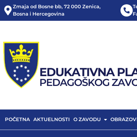
Zmaja od Bosne bb, 72 000 Zenica,
T
Bosna i Hercegovina
F
POČETNA
AKTUELNOSTI
O ZAVODU
OBRAZOV