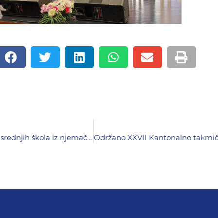
Održano Jedanaesto kantonalno takmičenje učenika srednjih škola iz njemačkog jezika