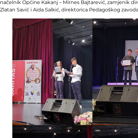
načelnik Općine Kakanj – Mirnes Bajtarević, zamjenik dir
Zlatan Savić i Aida Salkić, direktorica Pedagoškog zavoda