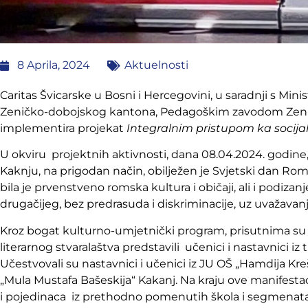
8 Aprila, 2024
Aktuelnosti
Caritas Švicarske u Bosni i Hercegovini, u saradnji s Min
Zeničko-dobojskog kantona, Pedagoškim zavodom Zen
implementira projekat
Integralnim pristupom ka socijal
U okviru projektnih aktivnosti, dana 08.04.2024. godine
Kaknju, na prigodan način, obilježen je Svjetski dan R
bila je prvenstveno romska kultura i običaji, ali i podizan
drugačijeg, bez predrasuda i diskriminacije, uz uvažavanj
Kroz bogat kulturno-umjetnički program, prisutnima su s
literarnog stvaralaštva predstavili učenici i nastavnici i
Učestvovali su nastavnici i učenici iz JU OŠ „Hamdija Kreš
„Mula Mustafa Bašeskija“ Kakanj. Na kraju ove manifestacij
i pojedinaca iz prethodno pomenutih škola i segmenata 