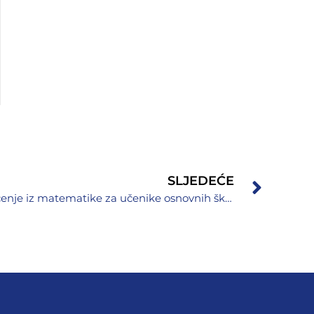
SLJEDEĆE
Održano XXVII Kantonalno takmičenje iz matematike za učenike osnovnih škola