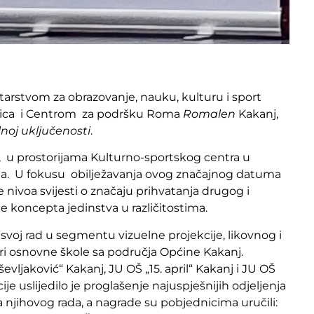
istarstvom za obrazovanje, nauku, kulturu i sport
ica i Centrom za podršku Roma
Romalen
Kakanj,
noj uključenosti
.
, u prostorijama Kulturno-sportskog centra u
oma. U fokusu obilježavanja ovog značajnog datuma
je nivoa svijesti o značaju prihvatanja drugog i
e koncepta jedinstva u različitostima.
voj rad u segmentu vizuelne projekcije, likovnog i
z tri osnovne škole sa područja Općine Kakanj.
evljaković“ Kakanj, JU OŠ „15. april“ Kakanj i JU OŠ
e uslijedilo je proglašenje najuspješnijih odjeljenja
njihovog rada, a nagrade su pobjednicima uručili: