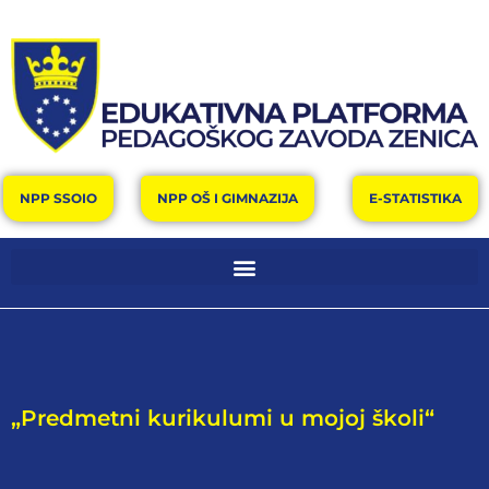
NPP SSOIO
NPP OŠ I GIMNAZIJA
E-STATISTIKA
„Predmetni kurikulumi u mojoj školi“