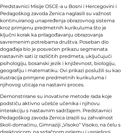
Predstavnici Misije OSCE-a u Bosni i Hercegovini i
Pedagoškog zavoda Zenica naglasili su važnost
kontinuiranog unapređenja obrazovnog sistema
kroz primjenu predmetnih kurikuluma što je
ključni korak ka prilagođavanju obrazovanja
savremenim potrebama društva. Poseban dio
događaja bio je posvećen prikazu segmenata
nastavnih sati iz različitih predmeta, uključujući
psihologiju, bosanski jezik i književnost, biologiju,
geografiju i matematiku. Ovi prikazi poslužili su kao
ilustracija primjene predmetnih kurikuluma i
njihovog uticaja na nastavni proces.
Demonstrirane su inovativne metode rada koje
podstiču aktivno učešće učenika i njihovu
interakciju s nastavnim sadržajem. Predstavnici
Pedagoškog zavoda Zenica izrazili su zahvalnost
školi-domaćinu, Gimnaziji „Visoko“ Visoko, na čelu s
direktoricom, na srdačnom prijemu i uspješnoj