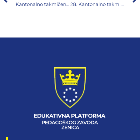
Kantonalno takmičenje za osnovne i srednje škole „Projekt građanin/Ja građanin“
28. Kantonalno takmičenje iz informatike učenika srednjih škola