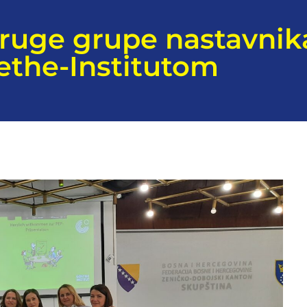
druge grupe nastavni
oethe-Institutom