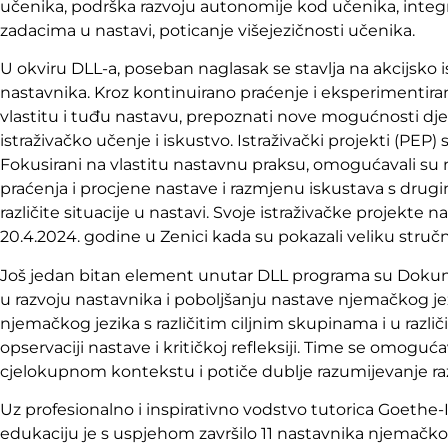
učenika, podrška razvoju autonomije kod učenika, integr
zadacima u nastavi, poticanje višejezičnosti učenika.
U okviru DLL-a, poseban naglasak se stavlja na akcijsko 
nastavnika. Kroz kontinuirano praćenje i eksperimentiranje
vlastitu i tuđu nastavu, prepoznati nove mogućnosti djelo
istraživačko učenje i iskustvo. Istraživački projekti (PEP)
Fokusirani na vlastitu nastavnu praksu, omogućavali su
praćenja i procjene nastave i razmjenu iskustava s drugi
različite situacije u nastavi. Svoje istraživačke projekte
20.4.2024. godine u Zenici kada su pokazali veliku stručno
Još jedan bitan element unutar DLL programa su Dokume
u razvoju nastavnika i poboljšanju nastave njemačkog 
njemačkog jezika s različitim ciljnim skupinama i u različ
opservaciji nastave i kritičkoj refleksiji. Time se omog
cjelokupnom kontekstu i potiče dublje razumijevanje razl
Uz profesionalno i inspirativno vodstvo tutorica Goethe-
edukaciju je s uspjehom završilo 11 nastavnika njemačko