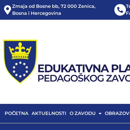
Zmaja od Bosne bb, 72 000 Zenica,
T
Bosna i Hercegovina
F
POČETNA
AKTUELNOSTI
O ZAVODU
OBRAZOV