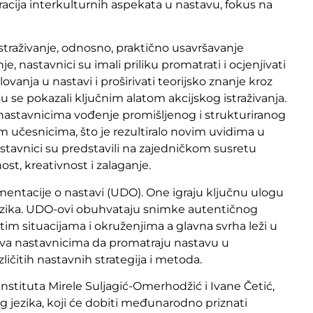
acija interkulturnih aspekata u nastavu, fokus na
istraživanje, odnosno, praktično usavršavanje
, nastavnici su imali priliku promatrati i ocjenjivati
vanja u nastavi i proširivati teorijsko znanje kroz
 su se pokazali ključnim alatom akcijskog istraživanja.
 nastavnicima vođenje promišljenog i strukturiranog
m učesnicima, što je rezultiralo novim uvidima u
 nastavnici su predstavili na zajedničkom susretu
st, kreativnost i zalaganje.
ntacije o nastavi (UDO). One igraju ključnu ulogu
jezika. UDO-ovi obuhvataju snimke autentičnog
itim situacijama i okruženjima a glavna svrha leži u
ućava nastavnicima da promatraju nastavu u
ičitih nastavnih strategija i metoda.
Instituta Mirele Suljagić-Omerhodžić i Ivane Četić,
g jezika, koji će dobiti međunarodno priznati