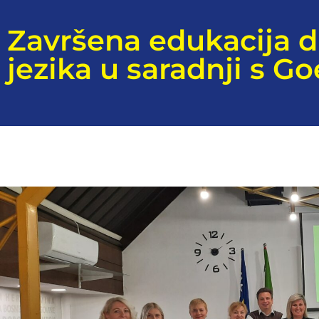
Završena edukacija 
jezika u saradnji s G