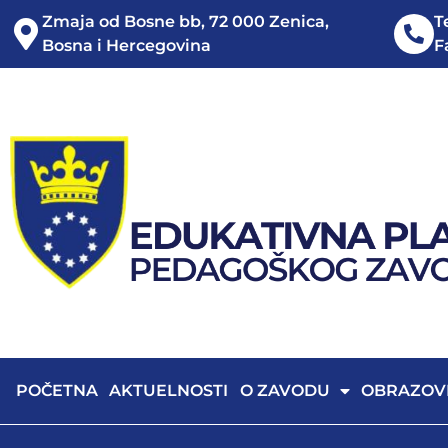
Zmaja od Bosne bb, 72 000 Zenica,
T
Bosna i Hercegovina
F
POČETNA
AKTUELNOSTI
O ZAVODU
OBRAZOV