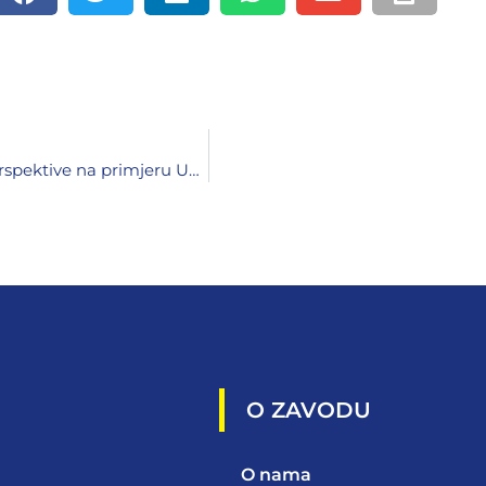
Saradnja univerziteta i lokalnih zajednica – stanje i perspektive na primjeru Univerziteta u Zenici i Općine Tešanj
O ZAVODU
O nama