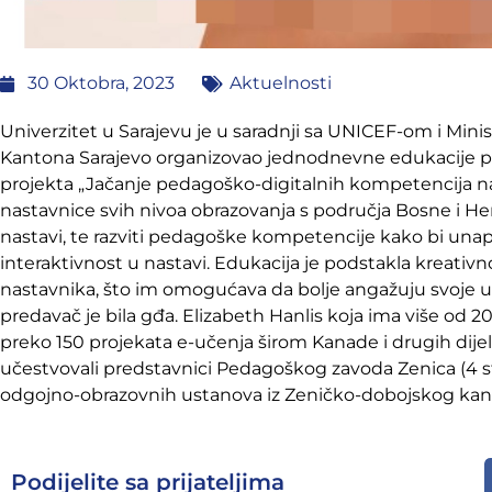
30 Oktobra, 2023
Aktuelnosti
Univerzitet u Sarajevu je u saradnji sa UNICEF-om i Min
Kantona Sarajevo organizovao jednodnevne edukacije po
projekta „Jačanje pedagoško-digitalnih kompetencija nast
nastavnice svih nivoa obrazovanja s područja Bosne i He
nastavi, te razviti pedagoške kompetencije kako bi unap
interaktivnost u nastavi. Edukacija je podstakla kreativn
nastavnika, što im omogućava da bolje angažuju svoje uč
predavač je bila gđa. Elizabeth Hanlis koja ima više od 2
preko 150 projekata e-učenja širom Kanade i drugih dijelo
učestvovali predstavnici Pedagoškog zavoda Zenica (4 st
odgojno-obrazovnih ustanova iz Zeničko-dobojskog kan
Podijelite sa prijateljima