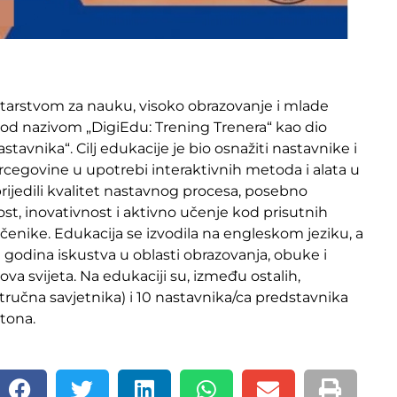
istarstvom za nauku, visoko obrazovanje i mlade
d nazivom „DigiEdu: Trening Trenera“ kao dio
avnika“. Cilj edukacije je bio osnažiti nastavnike i
rcegovine u upotrebi interaktivnih metoda i alata u
rijedili kvalitet nastavnog procesa, posebno
ost, inovativnost i aktivno učenje kod prisutnih
enike. Edukacija se izvodila na engleskom jeziku, a
0 godina iskustva u oblasti obrazovanja, obuke i
va svijeta. Na edukaciji su, između ostalih,
ručna savjetnika) i 10 nastavnika/ca predstavnika
tona.