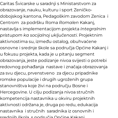
Caritas Švicarske u saradnji s Ministarstvom za
obrazovanje, nauku, kulturu i sport Zeničko-
dobojskog kantona, Pedagoškim zavodom Zenica i
Centrom za podršku Roma
Romalen
Kakanj,
nastavlja s implementacijom projekta
Integralnim
pristupom ka socijalnoj uključenosti
. Projektnim
aktivnostima su, između ostalog, obuhvaćene
osnovne i srednje škole sa područja Općine Kakanj i
u fokusu projekta, kada je u pitanju segment
obrazovanja, jeste podizanje nivoa svijesti o potrebi
redovnog pohađanja nastave i značaja obrazovanja
za svu djecu, prvenstveno za djecu pripadnike
romske populacije i drugih ugroženih grupa
stanovništva koje živi na području Bosne i
Hercegovine. U cilju podizanja nivoa stručnih
kompetencija nastavnika u okviru projektnih
aktivnosti održana je, druga po redu, edukacija
nastavnika i stručnih saradnika iz osnovnih i
srednjih škola s područja Općine Kakanj.