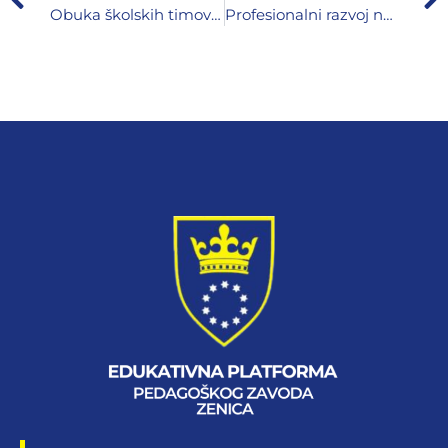
Obuka školskih timova za podršku pilotiranju predmetnih kurikuluma
Profesionalni razvoj nastavnika engleskog jezika