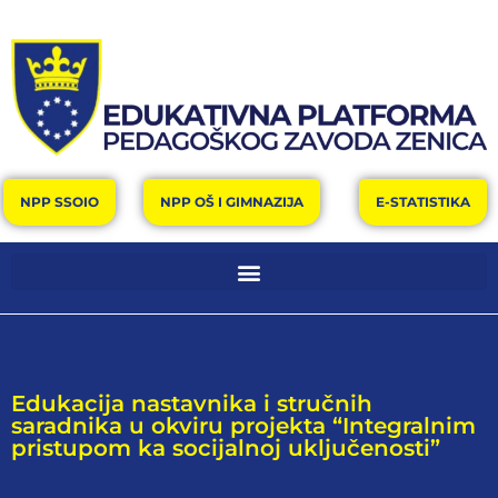
NPP SSOIO
NPP OŠ I GIMNAZIJA
E-STATISTIKA
Edukacija nastavnika i stručnih
saradnika u okviru projekta “Integralnim
pristupom ka socijalnoj uključenosti”