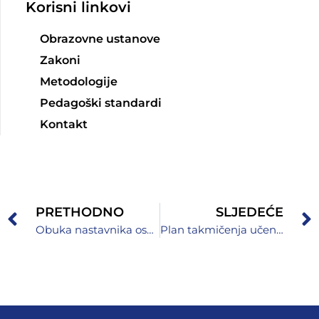
Korisni linkovi
Obrazovne ustanove
Zakoni
Metodologije
Pedagoški standardi
Kontakt
PRETHODNO
SLJEDEĆE
Obuka nastavnika osnovnih i srednjih škola u okviru projekta „Integralnim pristupom ka socijalnoj uključenosti“
Plan takmičenja učenika osnovnih i srednjih škola na području Zeničko-dobojskog kantona