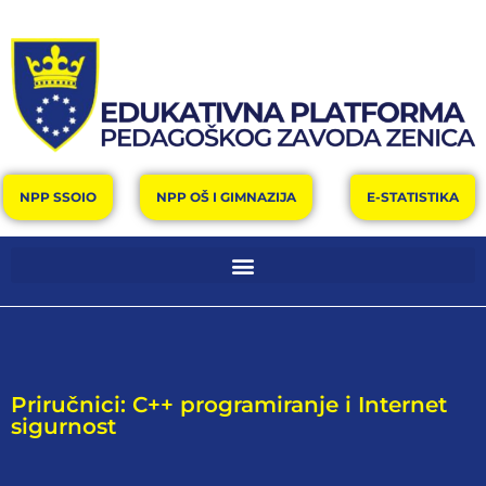
NPP SSOIO
NPP OŠ I GIMNAZIJA
E-STATISTIKA
Priručnici: C++ programiranje i Internet
sigurnost